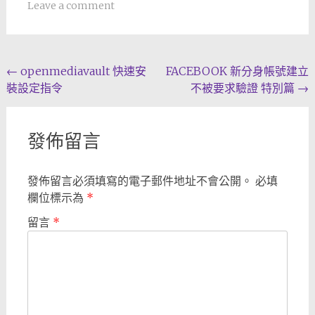
Leave a comment
Post
←
openmediavault 快速安
FACEBOOK 新分身帳號建立
裝設定指令
不被要求驗證 特別篇
→
navigation
發佈留言
發佈留言必須填寫的電子郵件地址不會公開。
必填
欄位標示為
*
留言
*