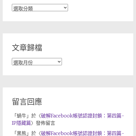
文
章
分
類
文章歸檔
文
章
歸
檔
留言回應
「
蝸牛
」於〈
破解Facebook帳號認證封鎖：第四篇-
IP隱藏篇
〉發佈留言
「
黑熊
」於〈
破解Facebook帳號認證封鎖：第四篇-