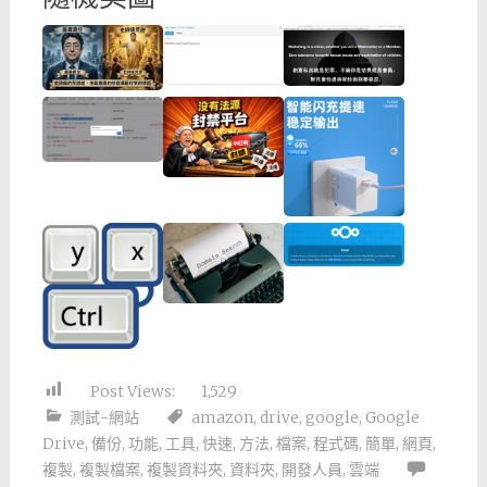
Post Views:
1,529
測試-網站
amazon
,
drive
,
google
,
Google
Drive
,
備份
,
功能
,
工具
,
快速
,
方法
,
檔案
,
程式碼
,
簡單
,
網頁
,
複製
,
複製檔案
,
複製資料夾
,
資料夾
,
開發人員
,
雲端