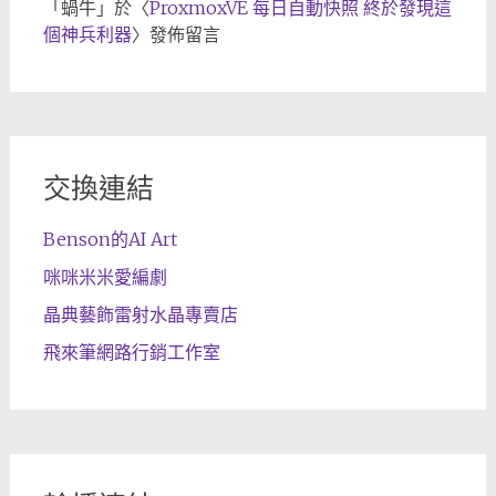
「
蝸牛
」於〈
ProxmoxVE 每日自動快照 終於發現這
個神兵利器
〉發佈留言
交換連結
Benson的AI Art
咪咪米米愛編劇
晶典藝飾雷射水晶專賣店
飛來筆網路行銷工作室