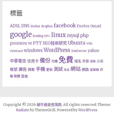
標籤
facebook
ADSL
DNS
Gmail
Firefox
docker
dropbox
google
linux
php
mysql
hosting
HTC
Ubuntu
SEO技術研究
proxmox ve
PTT
vm
WordPress
windows
yahoo
vmware
XenServer
免費
備份
中華電信
信用卡
域名
外掛
小米
光纖
安裝
網站
手機
測試
廣告
帳號
網路
微軟
更新
詐
虛擬機
笑話
雲端
騙
軟體
Copyright © 2026
蝸牛總是想落跑
. All rights reserved. Theme:
Radiate
by ThemeGrill. Powered by
WordPress
.