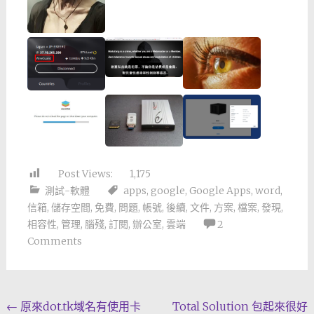
Post Views:
1,175
測試-軟體
apps
,
google
,
Google Apps
,
word
,
信箱
,
儲存空間
,
免費
,
問題
,
帳號
,
後續
,
文件
,
方案
,
檔案
,
發現
,
相容性
,
管理
,
腦殘
,
訂閱
,
辦公室
,
雲端
2
Comments
Post
←
原來dot.tk域名有使用卡
Total Solution 包起來很好