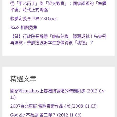
從「甲乙丙丁」到「皆大歡喜」：國家認證的「集體
平庸」時代正式降臨！
軟體定義全世界？SDxxx
XaaS 相關蒐集
【賀】行政院長解鎖「廉航包機」隱藏成就！先爽飛
再匯款，華航這波虧本生意做得很「功德」？
精選文章
關閉Virtualbox上客體與實體的時間同步 (2012-04-
11)
2007台北車展 雷歐帝斯作品 4/6 (2008-01-03)
Google 不為惡 第三彈？ (2012-11-06)