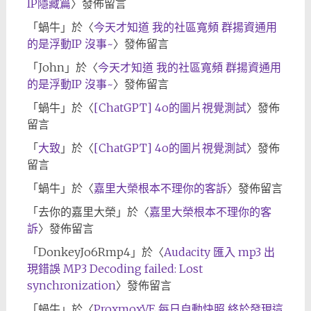
IP隱藏篇
〉發佈留言
「
蝸牛
」於〈
今天才知道 我的社區寬頻 群揚資通用
的是浮動IP 沒事~
〉發佈留言
「
John
」於〈
今天才知道 我的社區寬頻 群揚資通用
的是浮動IP 沒事~
〉發佈留言
「
蝸牛
」於〈
[ChatGPT] 4o的圖片視覺測試
〉發佈
留言
「
大致
」於〈
[ChatGPT] 4o的圖片視覺測試
〉發佈
留言
「
蝸牛
」於〈
嘉里大榮根本不理你的客訴
〉發佈留言
「
去你的嘉里大榮
」於〈
嘉里大榮根本不理你的客
訴
〉發佈留言
「
DonkeyJo6Rmp4
」於〈
Audacity 匯入 mp3 出
現錯誤 MP3 Decoding failed: Lost
synchronization
〉發佈留言
「
蝸牛
」於〈
ProxmoxVE 每日自動快照 終於發現這