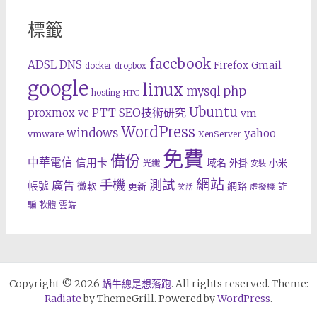
標籤
facebook
ADSL
DNS
Gmail
Firefox
docker
dropbox
google
linux
php
mysql
hosting
HTC
Ubuntu
SEO技術研究
proxmox ve
PTT
vm
WordPress
windows
yahoo
vmware
XenServer
免費
備份
中華電信
信用卡
域名
外掛
小米
光纖
安裝
網站
手機
測試
廣告
帳號
網路
微軟
更新
詐
虛擬機
笑話
雲端
騙
軟體
Copyright © 2026
蝸牛總是想落跑
. All rights reserved. Theme:
Radiate
by ThemeGrill. Powered by
WordPress
.