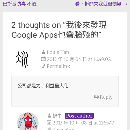
巴斯基防毒 不過…
看，拆開來我就很懷疑
→
navigation
2 thoughts on “
我後來發現
Google Apps也蠻腦殘的
”
Louis Han
2013 年 10 月 04 日 at 16:49:02
Permalink
公司都是为了利益最大化
Reply
蝸牛
Post author
2013 年 10 月 08 日 at 11:55:47
Permalink