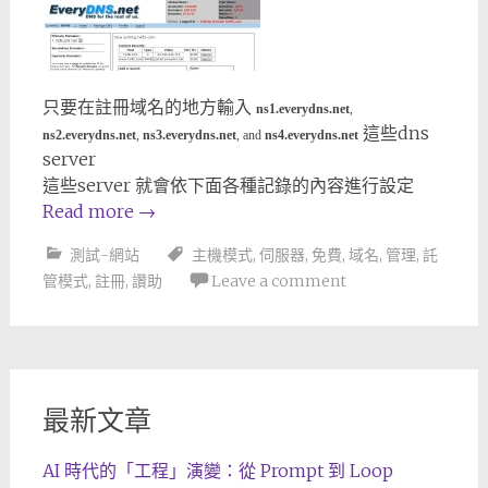
只要在註冊域名的地方輸入
ns1.everydns.net
,
這些dns
ns2.everydns.net
,
ns3.everydns.net
, and
ns4.everydns.net
server
這些server 就會依下面各種記錄的內容進行設定
Read more
→
測試-網站
主機模式
,
伺服器
,
免費
,
域名
,
管理
,
託
管模式
,
註冊
,
讚助
Leave a comment
最新文章
AI 時代的「工程」演變：從 Prompt 到 Loop