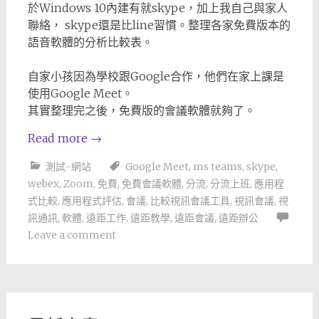
於Windows 10內建有就skype，加上我自己與家人
聯絡， skype還是比line習慣。整理各家免費版本的
語音軟體的分析比較表。
自家小孩因為學校跟Google合作，他們在家上課是
使用Google Meet。
其實整理完之後，免費版的會議軟體就夠了。
Read more
→
測試-網站
Google Meet
,
ms teams
,
skype
,
webex
,
Zoom
,
免費
,
免費會議軟體
,
分流
,
分流上班
,
應用程
式比較
,
應用程式評估
,
會議
,
比較視訊會議工具
,
視訊會議
,
視
訊通訊
,
軟體
,
遠距工作
,
遠距教學
,
遠距會議
,
遠距辦公
Leave a comment