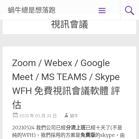
Skip
蝸牛總是想落跑
to
content
視訊會議
Zoom / Webex / Google
Meet / MS TEAMS / Skype
WFH 免費視訊會議軟體 評
估
2021 年 05 月 24 日
蝸牛
20210524 我們公司已經
分流上班
已經十天了(不是
純的WFH)，我們採用的方案是
免費版
的skype，由