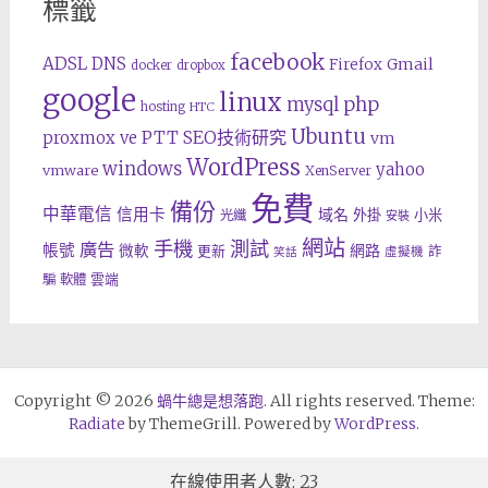
標籤
facebook
ADSL
DNS
Gmail
Firefox
docker
dropbox
google
linux
php
mysql
hosting
HTC
Ubuntu
SEO技術研究
proxmox ve
PTT
vm
WordPress
windows
yahoo
vmware
XenServer
免費
備份
中華電信
信用卡
域名
外掛
小米
光纖
安裝
網站
手機
測試
廣告
帳號
網路
微軟
更新
詐
虛擬機
笑話
雲端
騙
軟體
Copyright © 2026
蝸牛總是想落跑
. All rights reserved. Theme:
Radiate
by ThemeGrill. Powered by
WordPress
.
在線使用者人數: 23