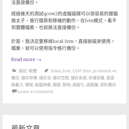
法直接備份。
經過幾天的測試qcow2的虛擬磁碟可以很容易的貍貓
換太子，進行還原和移機的動作，在lvm模式，看不
到實體檔案，也就無法直接備份。
於是，我決定要移掉local-lvm，直接掛磁來使用。
檔案，就可以使用指令進行備份。
Read more
→
測試-軟體
linux
,
lvm
,
LVM thin
,
proxmox ve
,
備份
,
儲存架構
,
儲存池
,
儲存空間
,
儲存系統
,
存儲容量
,
直接
換載入
,
硬碟
,
磁盤映像
,
磁碟
,
移除
,
虛擬化
,
虛擬機
,
資料備份
Leave a comment
最新文章