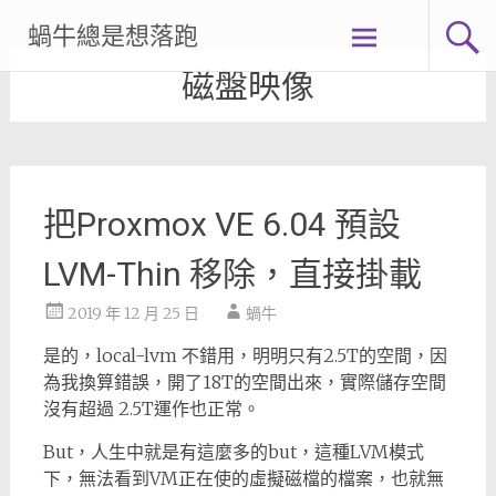
Skip
蝸牛總是想落跑
to
content
磁盤映像
把Proxmox VE 6.04 預設
LVM-Thin 移除，直接掛載
2019 年 12 月 25 日
蝸牛
是的，local-lvm 不錯用，明明只有2.5T的空間，因
為我換算錯誤，開了18T的空間出來，實際儲存空間
沒有超過 2.5T運作也正常。
But，人生中就是有這麼多的but，這種LVM模式
下，無法看到VM正在使的虛擬磁檔的檔案，也就無