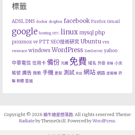
標籤
facebook
ADSL
DNS
Gmail
Firefox
docker
dropbox
google
linux
php
mysql
hosting
HTC
Ubuntu
SEO技術研究
proxmox ve
PTT
vm
WordPress
windows
yahoo
vmware
XenServer
免費
備份
中華電信
信用卡
域名
外掛
小米
光纖
安裝
網站
手機
測試
廣告
帳號
網路
微軟
更新
詐
虛擬機
笑話
雲端
騙
軟體
Copyright © 2026
蝸牛總是想落跑
. All rights reserved. Theme:
Radiate
by ThemeGrill. Powered by
WordPress
.