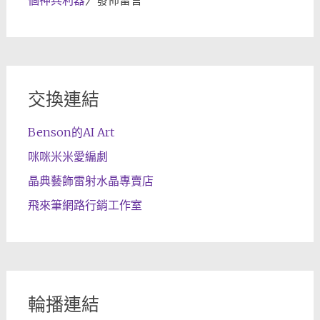
個神兵利器
〉發佈留言
交換連結
Benson的AI Art
咪咪米米愛編劇
晶典藝飾雷射水晶專賣店
飛來筆網路行銷工作室
輪播連結