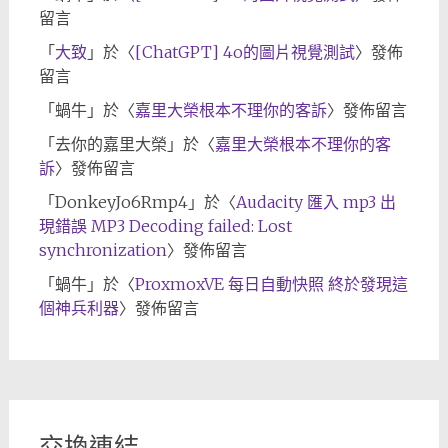
留言
「
大致
」於〈
[ChatGPT] 4o的圖片視覺測試
〉發佈
留言
「
蝸牛
」於〈
嘉里大榮根本不理你的客訴
〉發佈留言
「
去你的嘉里大榮
」於〈
嘉里大榮根本不理你的客
訴
〉發佈留言
「
DonkeyJo6Rmp4
」於〈
Audacity 匯入 mp3 出
現錯誤 MP3 Decoding failed: Lost
synchronization
〉發佈留言
「
蝸牛
」於〈
ProxmoxVE 每日自動快照 終於發現這
個神兵利器
〉發佈留言
交換連結