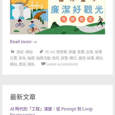
Read more
→
測試-網站
IP
,
ssl
,
使用者
,
保護
,
免費
,
反查
,
地理
位置
,
安全
,
抽獎
,
抽獎活動
,
政府
,
政策
,
欄位
,
漏洞
,
結果
,
網址
,
網站
,
資訊
,
隱私
Leave a comment
最新文章
AI 時代的「工程」演變：從 Prompt 到 Loop