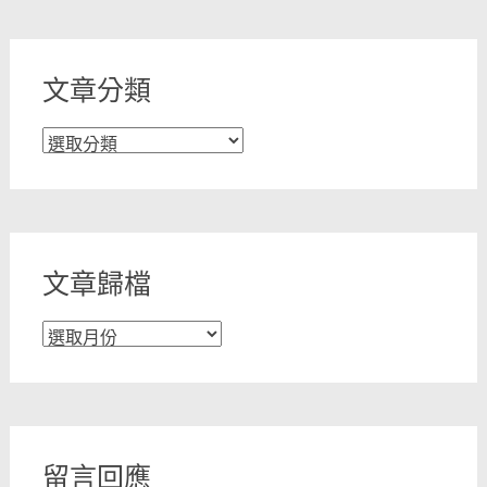
文章分類
文
章
分
類
文章歸檔
文
章
歸
檔
留言回應