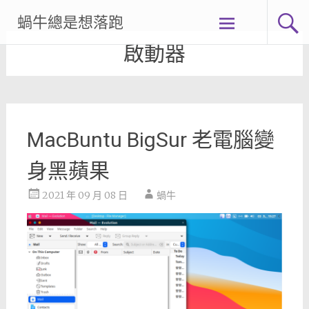
Skip
蝸牛總是想落跑
to
content
啟動器
MacBuntu BigSur 老電腦變
身黑蘋果
2021 年 09 月 08 日
蝸牛