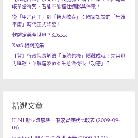
帳單當符咒，看能不能擋住通膨與停電！
從「甲乙丙丁」到「皆大歡喜」：國家認證的「集體
平庸」時代正式降臨！
軟體定義全世界？SDxxx
XaaS 相關蒐集
【賀】行政院長解鎖「廉航包機」隱藏成就！先爽飛
再匯款，華航這波虧本生意做得很「功德」？
精選文章
H1N1 新型流感與一般感冒症狀比較表 (2009-09-
03)
facebook 開心農場 外掛 更新 (2009-12-21)