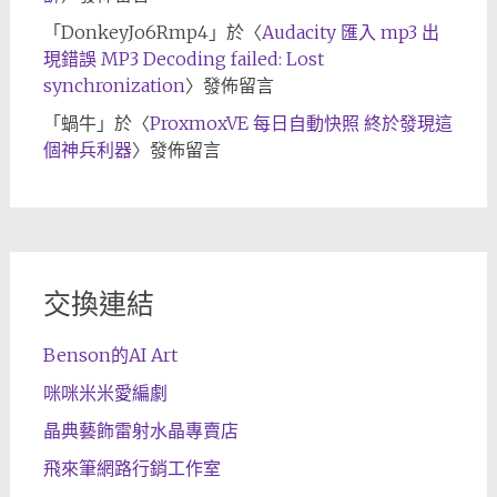
「
DonkeyJo6Rmp4
」於〈
Audacity 匯入 mp3 出
現錯誤 MP3 Decoding failed: Lost
synchronization
〉發佈留言
「
蝸牛
」於〈
ProxmoxVE 每日自動快照 終於發現這
個神兵利器
〉發佈留言
交換連結
Benson的AI Art
咪咪米米愛編劇
晶典藝飾雷射水晶專賣店
飛來筆網路行銷工作室