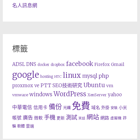
名人訊息網
標籤
facebook
ADSL
DNS
Gmail
Firefox
docker
dropbox
google
linux
php
mysql
hosting
HTC
Ubuntu
SEO技術研究
proxmox ve
PTT
vm
WordPress
windows
yahoo
vmware
XenServer
免費
備份
中華電信
信用卡
域名
外掛
小米
光纖
安裝
網站
手機
測試
廣告
帳號
網路
微軟
更新
詐
虛擬機
笑話
雲端
騙
軟體