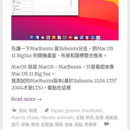
先講一下MacBuntu 是Xubuntu分支，把Mac OS
11 BigSur 的開機畫面、布景和圖標整合進來。
MacOS 就是 MacOS，MacBuntu，只是看起來像
Mac OS 11 Big Sur。
我測試的MacBuntu版本(基於Xubuntu 21.04 LTS?
20.04才是LTS)，載點在這裡
Read more
→
測試-軟體
bigsur
,
gnome
,
MacBuntu
,
MacOS
,
Plank
,
Ubuntu
,
xubuntu
,
主題
,
修改
,
免費
,
啟動器
,
圖示
,
安裝
,
教學
,
老電腦
,
蘋果
,
變身
,
面板
,
黑蘋果