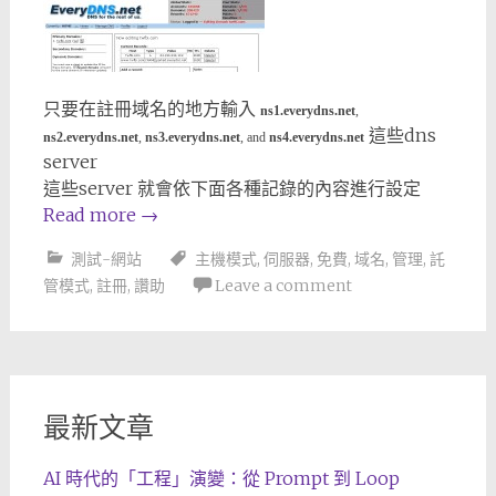
只要在註冊域名的地方輸入
ns1.everydns.net
,
這些dns
ns2.everydns.net
,
ns3.everydns.net
, and
ns4.everydns.net
server
這些server 就會依下面各種記錄的內容進行設定
Read more
→
測試-網站
主機模式
,
伺服器
,
免費
,
域名
,
管理
,
託
管模式
,
註冊
,
讚助
Leave a comment
最新文章
AI 時代的「工程」演變：從 Prompt 到 Loop