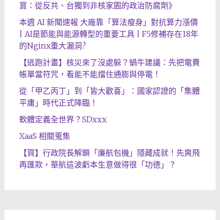
賞：從反共、台獨到非核家園的政治防腐劑》
本週 AI 新聞速報 大廠靠「算法瘦身」對抗算力漲價
| AI是節能與能源轉型的重要工具 | F5修補存在18年
的Nginx重大漏洞?
【逃跑計畫】核災來了沒處躲？蝸牛建議：先把電費
帳單當符咒，看能不能擋住通膨與停電！
從「甲乙丙丁」到「皆大歡喜」：國家認證的「集體
平庸」時代正式降臨！
軟體定義全世界？SDxxx
XaaS 相關蒐集
【賀】行政院長解鎖「廉航包機」隱藏成就！先爽飛
再匯款，華航這波虧本生意做得很「功德」？