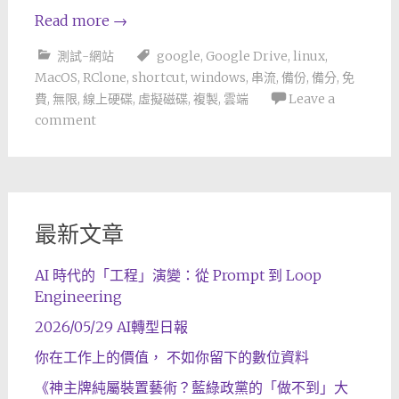
Read more
→
測試-網站
google
,
Google Drive
,
linux
,
MacOS
,
RClone
,
shortcut
,
windows
,
串流
,
備份
,
備分
,
免
費
,
無限
,
線上硬碟
,
虛擬磁碟
,
複製
,
雲端
Leave a
comment
最新文章
AI 時代的「工程」演變：從 Prompt 到 Loop
Engineering
2026/05/29 AI轉型日報
你在工作上的價值， 不如你留下的數位資料
《神主牌純屬裝置藝術？藍綠政黨的「做不到」大