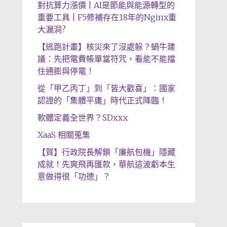
對抗算力漲價 | AI是節能與能源轉型的
重要工具 | F5修補存在18年的Nginx重
大漏洞?
【逃跑計畫】核災來了沒處躲？蝸牛建
議：先把電費帳單當符咒，看能不能擋
住通膨與停電！
從「甲乙丙丁」到「皆大歡喜」：國家
認證的「集體平庸」時代正式降臨！
軟體定義全世界？SDxxx
XaaS 相關蒐集
【賀】行政院長解鎖「廉航包機」隱藏
成就！先爽飛再匯款，華航這波虧本生
意做得很「功德」？