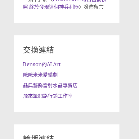
照 終於發現這個神兵利器
〉發佈留言
交換連結
Benson的AI Art
咪咪米米愛編劇
晶典藝飾雷射水晶專賣店
飛來筆網路行銷工作室