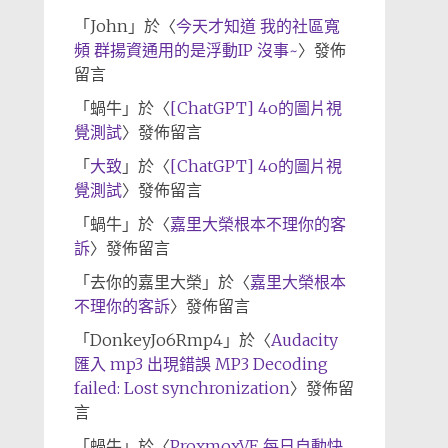
「
John
」於〈
今天才知道 我的社區寬
頻 群揚資通用的是浮動IP 沒事~
〉發佈
留言
「
蝸牛
」於〈
[ChatGPT] 4o的圖片視
覺測試
〉發佈留言
「
大致
」於〈
[ChatGPT] 4o的圖片視
覺測試
〉發佈留言
「
蝸牛
」於〈
嘉里大榮根本不理你的客
訴
〉發佈留言
「
去你的嘉里大榮
」於〈
嘉里大榮根本
不理你的客訴
〉發佈留言
「
DonkeyJo6Rmp4
」於〈
Audacity
匯入 mp3 出現錯誤 MP3 Decoding
failed: Lost synchronization
〉發佈留
言
「
蝸牛
」於〈
ProxmoxVE 每日自動快