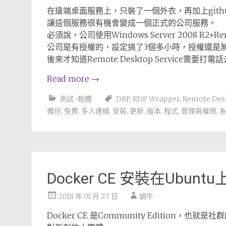
在遠端桌面服務上，只裝了一個外衣，再加上gith
讓這個服務很有機會變成一個正式的公司服務。
必須說，公司使用Windows Server 2008 R2+Remot
公司是有授權的，設定搞了3個多小時，授權還是
後來才知道Remote Desktop Service需要打
Read more
→
測試-軟體
DRP
,
RDP Wrapper
,
Remote Des
備份
,
免費
,
多人連線
,
安裝
,
更新
,
版本
,
程式
,
管理員權限
,
Docker CE 安裝在Ubuntu
2018 年 01 月 27 日
蝸牛
Docker CE 是Community Edition，也