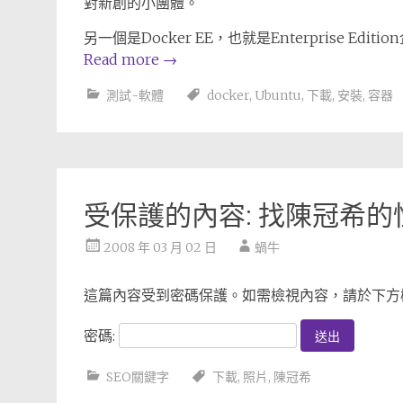
對新創的小團體。
另一個是Docker EE，也就是Enterprise 
Read more
→
測試-軟體
docker
,
Ubuntu
,
下載
,
安裝
,
容器
受保護的內容: 找陳冠希
2008 年 03 月 02 日
蝸牛
這篇內容受到密碼保護。如需檢視內容，請於下方
密碼:
SEO關鍵字
下載
,
照片
,
陳冠希