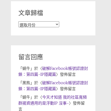
文章歸檔
文
章
歸
檔
留言回應
「
蝸牛
」於〈
破解Facebook帳號認證封
鎖：第四篇-IP隱藏篇
〉發佈留言
「
黑熊
」於〈
破解Facebook帳號認證封
鎖：第四篇-IP隱藏篇
〉發佈留言
「
蝸牛
」於〈
今天才知道 我的社區寬頻
群揚資通用的是浮動IP 沒事~
〉發佈留
言