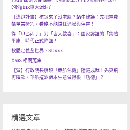
| AI是節能與能源轉型的重要工具 | F5修補存在18年
的Nginx重大漏洞?
【逃跑計畫】核災來了沒處躲？蝸牛建議：先把電費
帳單當符咒，看能不能擋住通膨與停電！
從「甲乙丙丁」到「皆大歡喜」：國家認證的「集體
平庸」時代正式降臨！
軟體定義全世界？SDxxx
XaaS 相關蒐集
【賀】行政院長解鎖「廉航包機」隱藏成就！先爽飛
再匯款，華航這波虧本生意做得很「功德」？
精選文章