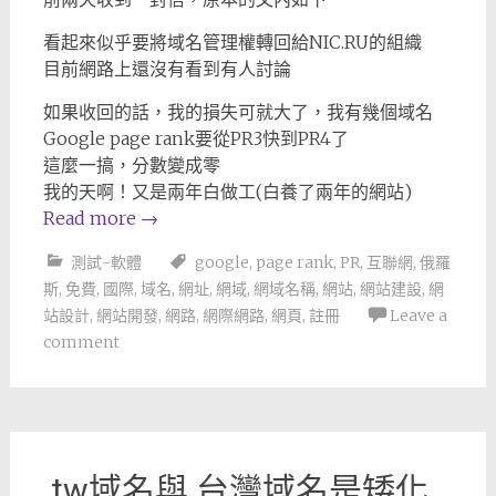
看起來似乎要將域名管理權轉回給NIC.RU的組織
目前網路上還沒有看到有人討論
如果收回的話，我的損失可就大了，我有幾個域名
Google page rank要從PR3快到PR4了
這麼一搞，分數變成零
我的天啊！又是兩年白做工(白養了兩年的網站)
Read more
→
測試-軟體
google
,
page rank
,
PR
,
互聯網
,
俄羅
斯
,
免費
,
國際
,
域名
,
網址
,
網域
,
網域名稱
,
網站
,
網站建設
,
網
站設計
,
網站開發
,
網路
,
網際網路
,
網頁
,
註冊
Leave a
comment
.tw域名與.台灣域名是矮化