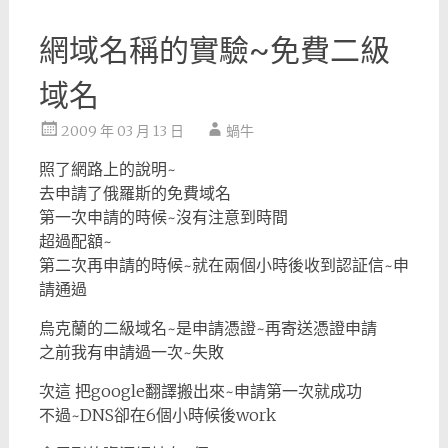
網域名稱的實驗~免費二級
域名
2009 年 03 月 13 日
蝸牛
照了網路上的說明~
去申請了俄羅斯的免費域名
第一次申請的時候~沒有注意到時間
超過配額~
第二次再申請的時候~就在兩個小時後收到認証信~申
請通過
烏克蘭的二級域名~是申請憑證~再寄送憑證申請
之前我有申請過一次~失敗
次這 把google翻譯搬出來~申請第一次就成功
不過~DNS卻在6個小時候後work