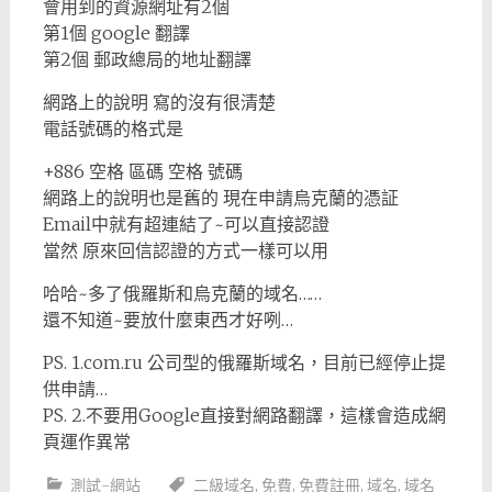
會用到的資源網址有2個
第1個 google 翻譯
第2個 郵政總局的地址翻譯
網路上的說明 寫的沒有很清楚
電話號碼的格式是
+886 空格 區碼 空格 號碼
網路上的說明也是舊的 現在申請烏克蘭的憑証
Email中就有超連結了~可以直接認證
當然 原來回信認證的方式一樣可以用
哈哈~多了俄羅斯和烏克蘭的域名……
還不知道~要放什麼東西才好咧…
PS. 1.com.ru 公司型的俄羅斯域名，目前已經停止提
供申請…
PS. 2.不要用Google直接對網路翻譯，這樣會造成網
頁運作異常
測試-網站
二級域名
,
免費
,
免費註冊
,
域名
,
域名