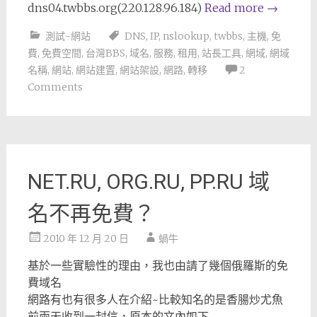
dns04.twbbs.org(220.128.96.184)
Read more
→
測試-網站
DNS
,
IP
,
nslookup
,
twbbs
,
主機
,
免
費
,
免費空間
,
台灣BBS
,
域名
,
服務
,
租用
,
站長工具
,
網域
,
網域
名稱
,
網站
,
網站建置
,
網站架設
,
網路
,
轉移
2
Comments
NET.RU, ORG.RU, PP.RU 域
名不再免費？
2010 年 12 月 20 日
蝸牛
基於一些實驗性的理由，我也由請了幾個俄羅斯的免
費域名
網路有也有很多人在介紹~比較知名的是香腸炒尤魚
前兩天收到一封信，原本的文內如下