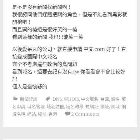
是不是沒有新聞找新聞啊！
我很認同他們媒體把關的角色，但是不能看到黑影就
開槍吧！
而且開的槍還是很好笑的一槍
看到這樣的新聞 我也只能笑一笑
以後愛呆丸的公司，就直接申請 中文.com 好了！直
接變成國際中文域名
完全不考慮這些政治的鳥問題
看到域名，還要去記有沒有.tw 你看看會不會比較好
記
個人是蠻懷疑的
新聞評論
DNS
,
WHOIS
,
中文域名
,
台灣
,
域名
,
域
名申請
,
域名管理
,
域名註冊
,
域名轉移
,
短網址
,
網址
,
網域
,
網
域名稱
,
網站
,
縮址
,
香港
2 Comments