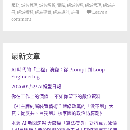
服務
,
域名管理
,
域名解析
,
實驗
,
網域名稱
,
網域管理
,
網域註
冊
,
網域轉移
,
網站建置
,
網站設計
,
註冊
Leave a
comment
最新文章
AI 時代的「工程」演變：從 Prompt 到 Loop
Engineering
2026/05/29 AI轉型日報
你在工作上的價值， 不如你留下的數位資料
《神主牌純屬裝置藝術？藍綠政黨的「做不到」大
賞：從反共、台獨到非核家園的政治防腐劑》
本週 AI 新聞速報 大廠靠「算法瘦身」對抗算力漲價