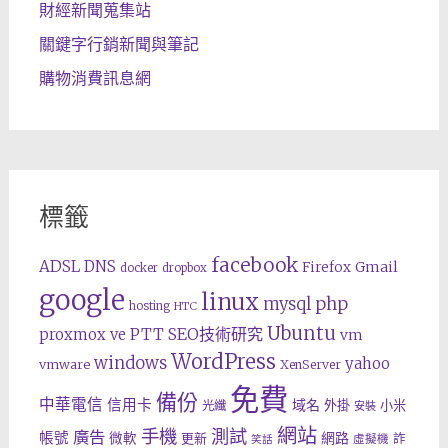
財經新聞蒐集站
關鍵字行銷新聞與筆記
購物消費訊息網
標籤
facebook
ADSL
DNS
Gmail
Firefox
docker
dropbox
google
linux
php
mysql
hosting
HTC
Ubuntu
SEO技術研究
proxmox ve
PTT
vm
WordPress
windows
yahoo
vmware
XenServer
免費
備份
中華電信
信用卡
域名
外掛
小米
光纖
安裝
網站
手機
測試
廣告
帳號
網路
微軟
更新
詐
虛擬機
笑話