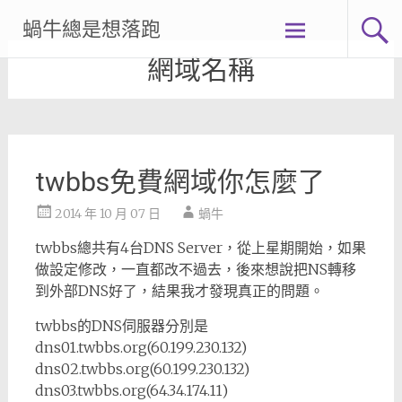
Skip
蝸牛總是想落跑
to
content
網域名稱
twbbs免費網域你怎麼了
2014 年 10 月 07 日
蝸牛
twbbs總共有4台DNS Server，從上星期開始，如果
做設定修改，一直都改不過去，後來想說把NS轉移
到外部DNS好了，結果我才發現真正的問題。
twbbs的DNS伺服器分別是
dns01.twbbs.org(60.199.230.132)
dns02.twbbs.org(60.199.230.132)
dns03.twbbs.org(64.34.174.11)