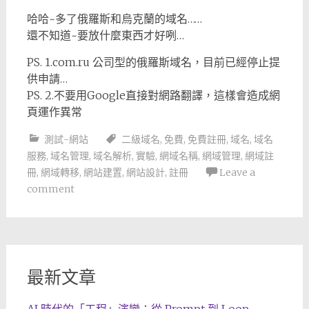
哈哈~多了俄羅斯和烏克蘭的域名……
還不知道~要放什麼東西才好咧…
PS. 1.com.ru 公司型的俄羅斯域名，目前已經停止提
供申請…
PS. 2.不要用Google直接對網路翻譯，這樣會造成網
頁運作異常
測試-網站
二級域名
,
免費
,
免費註冊
,
域名
,
域名
服務
,
域名管理
,
域名解析
,
實驗
,
網域名稱
,
網域管理
,
網域註
冊
,
網域轉移
,
網站建置
,
網站設計
,
註冊
Leave a
comment
最新文章