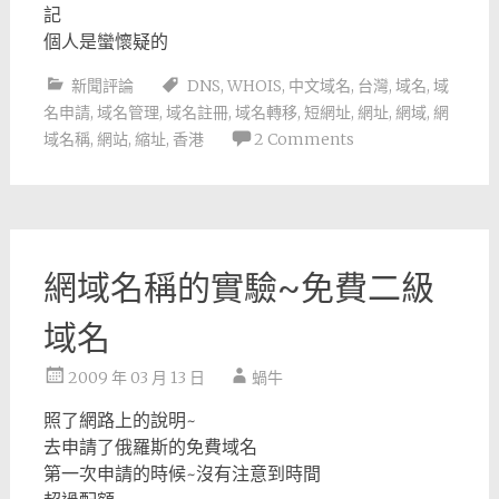
記
個人是蠻懷疑的
新聞評論
DNS
,
WHOIS
,
中文域名
,
台灣
,
域名
,
域
名申請
,
域名管理
,
域名註冊
,
域名轉移
,
短網址
,
網址
,
網域
,
網
域名稱
,
網站
,
縮址
,
香港
2 Comments
網域名稱的實驗~免費二級
域名
2009 年 03 月 13 日
蝸牛
照了網路上的說明~
去申請了俄羅斯的免費域名
第一次申請的時候~沒有注意到時間