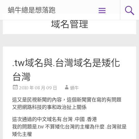
Skip
蝸牛總是想落跑
to
content
域名管理
.tw域名與.台灣域名是矮化
台灣
2010 年 08 月 09 日
蝸牛
這又是民視新聞的內容，這個新聞實在寫的有問題
又把網路科技的事和政治扯上關係
這次通過的中文域名有.台灣 .中國 .香港
我的問題是.tw 不算矮化台灣的主權為什麼 .台灣就是
矮化主權