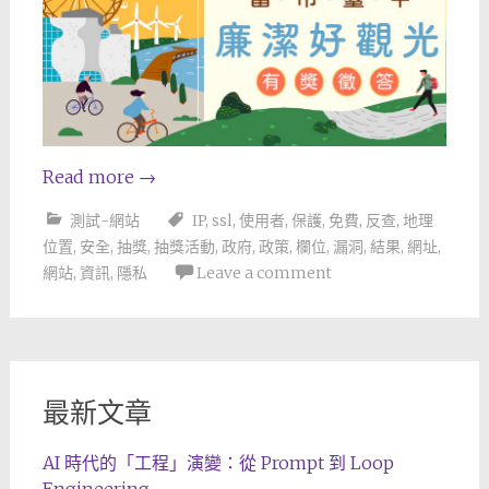
Read more
→
測試-網站
IP
,
ssl
,
使用者
,
保護
,
免費
,
反查
,
地理
位置
,
安全
,
抽獎
,
抽獎活動
,
政府
,
政策
,
欄位
,
漏洞
,
結果
,
網址
,
網站
,
資訊
,
隱私
Leave a comment
最新文章
AI 時代的「工程」演變：從 Prompt 到 Loop