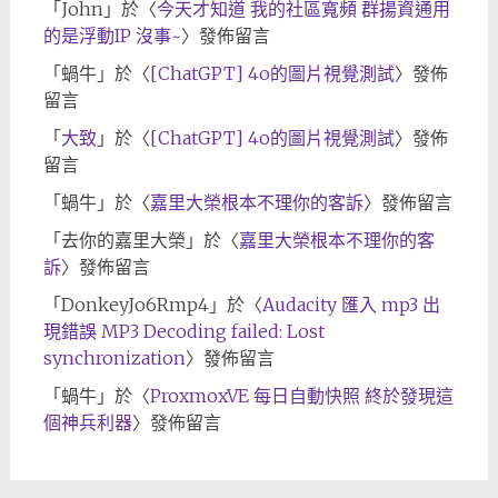
「
John
」於〈
今天才知道 我的社區寬頻 群揚資通用
的是浮動IP 沒事~
〉發佈留言
「
蝸牛
」於〈
[ChatGPT] 4o的圖片視覺測試
〉發佈
留言
「
大致
」於〈
[ChatGPT] 4o的圖片視覺測試
〉發佈
留言
「
蝸牛
」於〈
嘉里大榮根本不理你的客訴
〉發佈留言
「
去你的嘉里大榮
」於〈
嘉里大榮根本不理你的客
訴
〉發佈留言
「
DonkeyJo6Rmp4
」於〈
Audacity 匯入 mp3 出
現錯誤 MP3 Decoding failed: Lost
synchronization
〉發佈留言
「
蝸牛
」於〈
ProxmoxVE 每日自動快照 終於發現這
個神兵利器
〉發佈留言