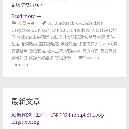
對與防禦策略。
Read more
→
新聞評論
AI
,
Blacktech
,
CVE漏洞
,
ddos
,
Deepfake
,
EDR
,
GSN
,
IoT
,
SBOM
,
Taidoor
,
Waterbear後
門
,
Webshell
,
供應鏈攻擊
,
全社會防衛韌性
,
勒索軟體
,
即時
監控
,
台灣政府
,
國家級駭客
,
地緣政治
,
多因子認證 (MFA)
,
惡
意更新包
,
數位韌性
,
社交工程
,
網路攻擊
,
資安威脅
,
資安意識
,
資料外洩
,
關鍵基礎設施
,
雲端運算
Leave a
comment
最新文章
AI 時代的「工程」演變：從 Prompt 到 Loop
Engineering