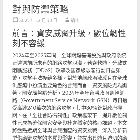
對與防禦策略
2025 年 12 月 30 日
蝸牛
前言：資安威脅升級，數位韌性
刻不容緩
2024年至2025年間，全球關鍵基礎設施與政府系統
正遭遇前所未有的網路攻擊浪潮。勒索軟體、分散式
阻斷服務（DDoS）攻擊及國家級駭客行動日益頻
繁，攻擊手法複雜多樣。對於地緣政治敏感且在全球
供應鏈中扮演重要角色的台灣而言，資安風險尤為顯
著。國安局盤點分析，2024年全年台灣政府骨幹網
路（Government Service Network, GSN）每日遭
受高達240萬次的網路攻擊，其中80%針對政府機
關。在「全社會防衛韌性」政策框架下，提升數位韌
性已成為確保國家安全與社會穩定的核心課題。本文
將盤點近期全球與台灣面臨的資安挑戰，深入分析新
型供應鏈攻擊的本質與影響，並提出具體且迫切的應