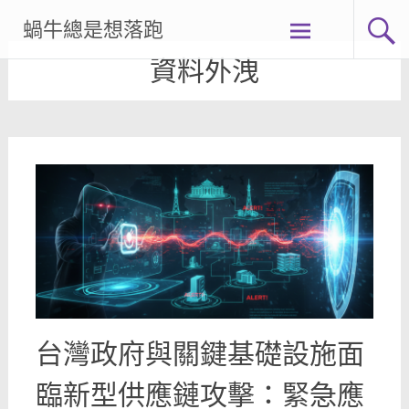
Skip
蝸牛總是想落跑
to
content
資料外洩
台灣政府與關鍵基礎設施面
臨新型供應鏈攻擊：緊急應