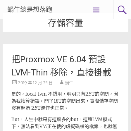
Skip
蝸牛總是想落跑
to
content
存儲容量
把Proxmox VE 6.04 預設
LVM-Thin 移除，直接掛載
2019 年 12 月 25 日
蝸牛
是的，local-lvm 不錯用，明明只有2.5T的空間，因
為我換算錯誤，開了18T的空間出來，實際儲存空間
沒有超過 2.5T運作也正常。
But，人生中就是有這麼多的but，這種LVM模式
下，無法看到VM正在使的虛擬磁檔的檔案，也就無