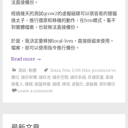
法直接備份。
經過幾天的測試qcow2的虛擬磁碟可以很容易的貍貓
換太子，進行還原和移機的動作，在lvm模式，看不
到實體檔案，也就無法直接備份。
於是，我決定要移掉local-lvm，直接掛磁來使用。
檔案，就可以使用指令進行備份。
Read more
→
測試-軟體
linux
,
lvm
,
LVM thin
,
proxmox ve
,
備份
,
儲存架構
,
儲存池
,
儲存空間
,
儲存系統
,
存儲容量
,
直接
換載入
,
硬碟
,
磁盤映像
,
磁碟
,
移除
,
虛擬化
,
虛擬機
,
資料備份
Leave a comment
最新文章