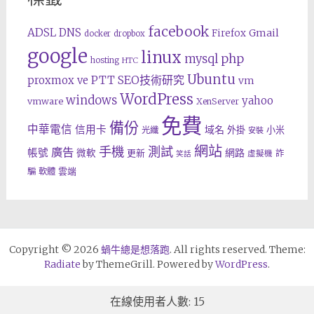
facebook
ADSL
DNS
Gmail
Firefox
docker
dropbox
google
linux
php
mysql
hosting
HTC
Ubuntu
SEO技術研究
proxmox ve
PTT
vm
WordPress
windows
yahoo
vmware
XenServer
免費
備份
中華電信
信用卡
域名
外掛
小米
光纖
安裝
網站
手機
測試
廣告
帳號
網路
微軟
更新
詐
虛擬機
笑話
雲端
騙
軟體
Copyright © 2026
蝸牛總是想落跑
. All rights reserved. Theme:
Radiate
by ThemeGrill. Powered by
WordPress
.
在線使用者人數: 15