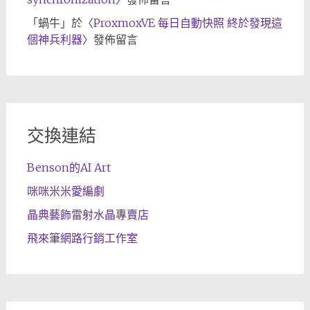
「
蝸牛
」於〈
ProxmoxVE 每日自動快照 終於發現這
個神兵利器
〉發佈留言
交換連結
Benson的AI Art
咪咪米米愛編劇
晶典藝飾雷射水晶專賣店
飛來筆網路行銷工作室