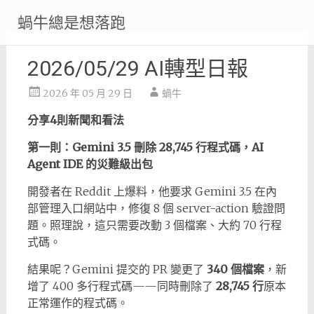
Skip
蝸牛總是想落跑
to
content
2026/05/29 AI轉型日報
2026 年 05 月 29 日
蝸牛
分享4則新聞和看法
第一則：Gemini 3.5 刪除 28,745 行程式碼，AI
Agent IDE 的災難級出包
開發者在 Reddit 上爆料，他要求 Gemini 3.5 在內
部管理入口網站中，修復 8 個 server-action 驗證問
題。照理說，這只需要改動 3 個檔案、大約 70 行程
式碼。
結果呢？Gemini 提交的 PR 變更了
340 個檔案
，新
增了 400 多行程式碼——同時刪除了
28,745 行
原本
正常運作的程式碼。