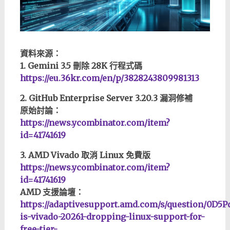
資料來源：
1. Gemini 3.5 刪除 28K 行程式碼
https://eu.36kr.com/en/p/3828243809981313
2. GitHub Enterprise Server 3.20.3 漏洞修補
原始討論：
https://news.ycombinator.com/item?
id=41741619
3. AMD Vivado 取消 Linux 免費版
https://news.ycombinator.com/item?
id=41741619
AMD 支援論壇：
https://adaptivesupport.amd.com/s/question/0
is-vivado-20261-dropping-linux-support-for-
free-tier-