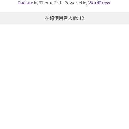
Radiate
by ThemeGrill. Powered by
WordPress
.
在線使用者人數: 12