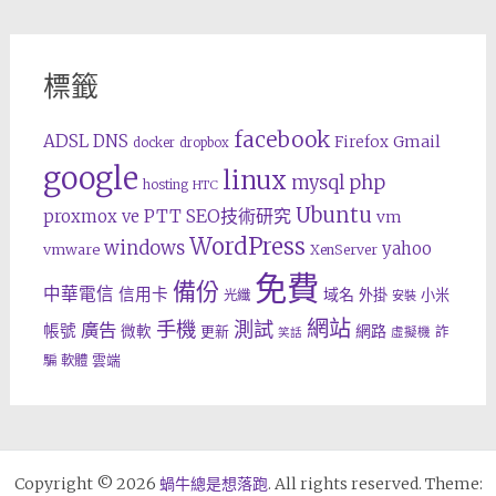
標籤
facebook
ADSL
DNS
Gmail
Firefox
docker
dropbox
google
linux
php
mysql
hosting
HTC
Ubuntu
SEO技術研究
proxmox ve
PTT
vm
WordPress
windows
yahoo
vmware
XenServer
免費
備份
中華電信
信用卡
域名
外掛
小米
光纖
安裝
網站
手機
測試
廣告
帳號
網路
微軟
更新
詐
虛擬機
笑話
雲端
騙
軟體
Copyright © 2026
蝸牛總是想落跑
. All rights reserved. Theme: