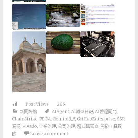
Post Views:
205
新聞評論
AIAgent
,
AI轉型日報
,
AI驗證閘門
,
ChainStrike
,
FPGA
,
Gemini3_5
,
GitHubEnterprise
,
SSR
漏洞
,
Vivado
,
企業治理
,
公司治理
,
程式碼審查
,
開發工具風
險
Leave a comment