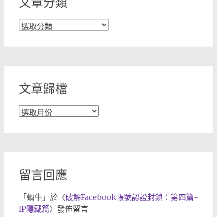
文章分類
文
章
分
類
文章歸檔
文
章
歸
檔
留言回應
「
蝸牛
」於〈
破解Facebook帳號認證封鎖：第四篇-
IP隱藏篇
〉發佈留言